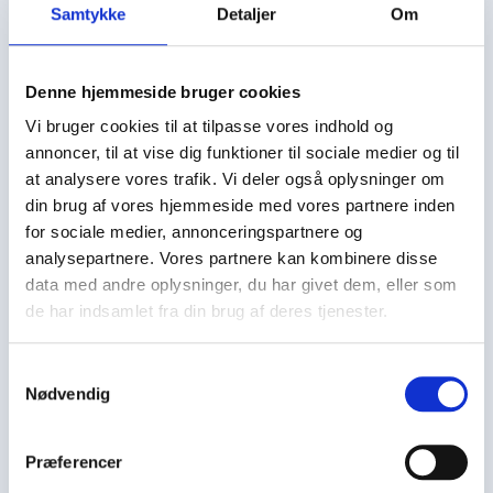
Samtykke
Detaljer
Om
Hvis din skade er en forsikringsskade, kan du frit
vælge, hvem der skal ordne din bil. Dit
Denne hjemmeside bruger cookies
forsikringsselskab anbefaler dig typisk et værksted,
men du kan helt selv vælge. Valget er dit. Vi
Vi bruger cookies til at tilpasse vores indhold og
anbefaler at vælge et CiPe:Care-værksted.
annoncer, til at vise dig funktioner til sociale medier og til
at analysere vores trafik. Vi deler også oplysninger om
Eurogarant er din sikkerhed og
din brug af vores hjemmeside med vores partnere inden
garanti for godt håndværk
for sociale medier, annonceringspartnere og
analysepartnere. Vores partnere kan kombinere disse
Troværdighed, effektivitet og kvalitet. Vores
data med andre oplysninger, du har givet dem, eller som
værksteder er alle Eurogarant-certificeret.
de har indsamlet fra din brug af deres tjenester.
Samtykkevalg
Nødvendig
Præferencer