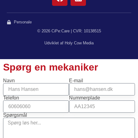
Personale
© 2026 CiPe:Care | CVR: 10138515
Udviklet af Holy Cow Media
Spørg en mekaniker
Navn
E-mail
Telefon
Nummerplade
Spørgsmål