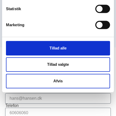
CiPe:Care er stolte vindere af
Statistik
AutoAwards 2019 som årets
værksted.
Marketing
Tillad alle
Book tid på vores
værksteder her
Tillad valgte
Navn
Afvis
E-mail
Telefon