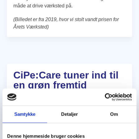
måde at drive værksted på.
(Billedet er fra 2019, hvor vi stolt vandt prisen for
Årets Værksted)
CiPe:Care tuner ind til
en grøn fremtid
Rejsen er kun lige begyndt. Vi har kaldt vores
arbejde “CiPe:Care tuner ind til en grøn fremtid.” Vi
Samtykke
Detaljer
Om
ved, at der skal meget til over lang tid. Men vi skal
også starte et sted, og det har vi gjort. Følg endelig
med her på siden, eller spørg næste gang, du
Denne hjemmeside bruger cookies
besøger os.