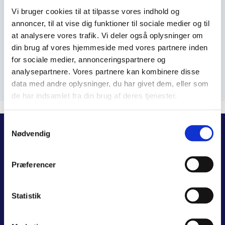
Vi bruger cookies til at tilpasse vores indhold og
Der er med garanti sket noget nyt.
annoncer, til at vise dig funktioner til sociale medier og til
at analysere vores trafik. Vi deler også oplysninger om
Find nærmeste værksted
din brug af vores hjemmeside med vores partnere inden
for sociale medier, annonceringspartnere og
analysepartnere. Vores partnere kan kombinere disse
data med andre oplysninger, du har givet dem, eller som
de har indsamlet fra din brug af deres tjenester.
Samtykkevalg
Nødvendig
Odense
Svendborg
Præferencer
Østerbro 2
Grønnemosevej 20
5000 Odense C
5700 Svendborg
Telefon:
66 19 39 00
Telefon:
66 19 39 00
Statistik
Åbningstider:
Åbningstider:
Mandag-Torsdag: 7.30 – 16.00
Mandag-Torsdag: 7.30 – 16.00