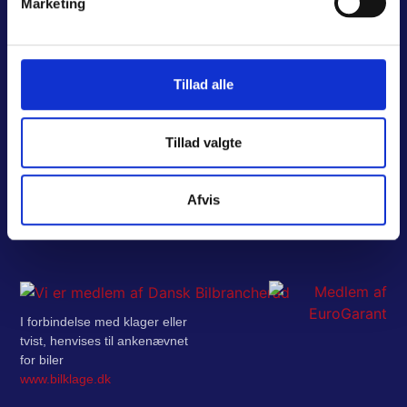
Marketing
Fredag: 7.30 – 15.30
Fredag: 7.30 – 15.30
Nyborg
Autoværksted i Odense
Tillad alle
Autoværksted i Nyborg
Falstervej 14
5800 Nyborg
Autoværksted i
Telefon:
65 31 41 60
Svendborg
Tillad valgte
Åbningstider:
Mandag-Torsdag: 7.30 – 16.00
Afvis
Fredag: 7.30 – 15.30
I forbindelse med klager eller
tvist, henvises til ankenævnet
for biler
www.bilklage.dk