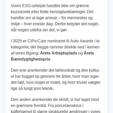
Vores ESG-arbejde handler ikke om grønne
buzzwords eller flotte hensigtserklæringer. Det
handler om at tage ansvar – for mennesker og
miljø – hver eneste dag. Derfor betyder det noget,
når nogen udefra ser det, vi gør.
I 2025 er CiPe:Care nomineret til Auto Awards i to
kategorier, der begge rammer direkte ned i kernen
af vores tilgang:
Årets Arbejdsplads
og
Årets
Bæredygtighedspris
.
Den ene anerkender det fællesskab og den kultur,
vi har bygget op gennem tre årtier, hvor man siger
det højt, hvis noget er svært, og hvor trivsel vægter
lige så tungt som teknik.
Den anden anerkender de skridt, vi har taget mod
en grønnere fremtid. Fra porcelænskrus i
kaffehjørnet til større strukturelle ændringer i vores