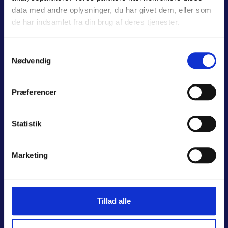
data med andre oplysninger, du har givet dem, eller som
de har indsamlet fra din brug af deres tjenester.
Samtykkevalg
Nødvendig
Vælg nærmeste værksted:
Odense
Svendborg
Nyborg
Præferencer
Send
Statistik
Følg os her:
Marketing
Tillad alle
Personale
© 2026 CiPe:Care | CVR: 10138515