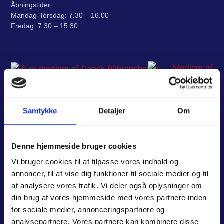
Åbningstider:
Mandag-Torsdag: 7.30 – 16.00
Fredag: 7.30 – 15.30
I forbindelse med klager eller
tvist, henvises til ankenævnet
for biler
Samtykke
Detaljer
Om
www.bilklage.dk
Har du et hurtigt spørgsmål til en
Denne hjemmeside bruger cookies
mekaniker?
Vi bruger cookies til at tilpasse vores indhold og
annoncer, til at vise dig funktioner til sociale medier og til
at analysere vores trafik. Vi deler også oplysninger om
din brug af vores hjemmeside med vores partnere inden
for sociale medier, annonceringspartnere og
analysepartnere. Vores partnere kan kombinere disse