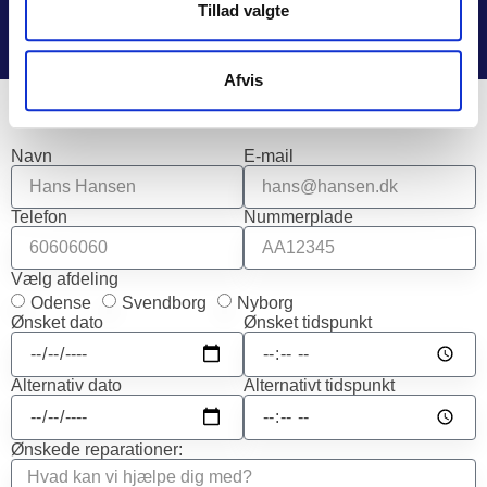
Tillad valgte
Udviklet af Holy Cow Media
Afvis
Book tid her
Navn
E-mail
Telefon
Nummerplade
Vælg afdeling
Odense
Svendborg
Nyborg
Ønsket dato
Ønsket tidspunkt
Alternativ dato
Alternativt tidspunkt
Ønskede reparationer: